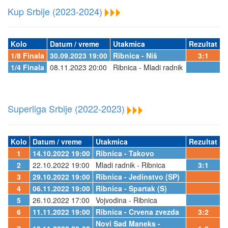
Kup Srbije (2023-2024)
Kolo
Datum / vreme
Utakmica
Rezultat
1/8 Finala
30.09.2023 19:00
Ribnica - Niš
3:1
1/4 Finala
08.11.2023 20:00
Ribnica - Mladi radnik
Superliga Srbije (2022-2023)
Kolo
Datum / vreme
Utakmica
Rezultat
1
14.10.2022 19:00
Ribnica - Takovo
2
22.10.2022 19:00
Mladi radnik - Ribnica
3:1
3
29.10.2022 19:00
Ribnica - Jedinstvo (SP)
4
06.11.2022 19:00
Ribnica - Spartak (S)
5
26.10.2022 17:00
Vojvodina - Ribnica
6
11.11.2022 19:00
Ribnica - Crvena zvezda
3:2
Novi Sad Maneks -