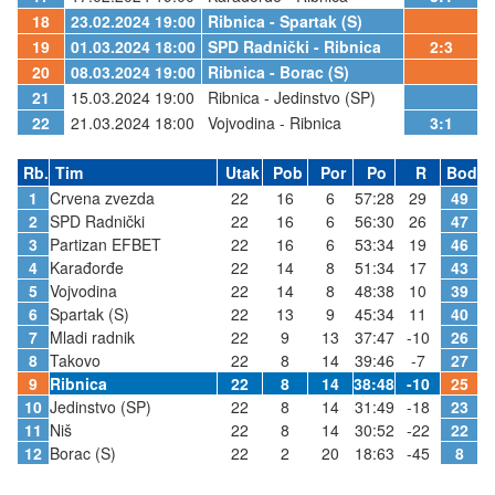
18
23.02.2024 19:00
Ribnica - Spartak (S)
19
01.03.2024 18:00
SPD Radnički - Ribnica
2:3
20
08.03.2024 19:00
Ribnica - Borac (S)
21
15.03.2024 19:00
Ribnica - Jedinstvo (SP)
22
21.03.2024 18:00
Vojvodina - Ribnica
3:1
Rb.
Tim
Utak
Pob
Por
Po
R
Bod
1
Crvena zvezda
22
16
6
57:28
29
49
2
SPD Radnički
22
16
6
56:30
26
47
3
Partizan EFBET
22
16
6
53:34
19
46
4
Karađorđe
22
14
8
51:34
17
43
5
Vojvodina
22
14
8
48:38
10
39
6
Spartak (S)
22
13
9
45:34
11
40
7
Mladi radnik
22
9
13
37:47
-10
26
8
Takovo
22
8
14
39:46
-7
27
9
Ribnica
22
8
14
38:48
-10
25
10
Jedinstvo (SP)
22
8
14
31:49
-18
23
11
Niš
22
8
14
30:52
-22
22
12
Borac (S)
22
2
20
18:63
-45
8