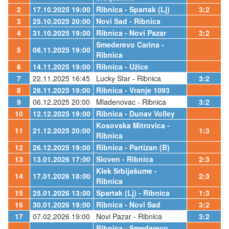
2
17.10.2025 19:00
Ribnica - Spartak (Lj)
3:2
3
25.10.2025 20:00
Novi Sad - Ribnica
4
31.10.2025 19:00
Ribnica - Novi Pazar
3:2
Smederevo Carina -
5
08.11.2025 19:00
Ribnica
6
14.11.2025 19:00
Ribnica - Užice
7
22.11.2025 16:45
Lucky Star - Ribnica
3:2
8
28.11.2025 19:00
Ribnica - Vranje 1093
9
06.12.2025 20:00
Mladenovac - Ribnica
3:2
10
12.12.2025 19:00
Ribnica - Dunav Volley
Kosovska Mitrovica -
11
21.12.2025 20:00
1:3
Ribnica
12
26.12.2025 19:00
Ribnica - Partizan (B)
13
13.01.2026 17:00
Sloven - Ribnica
2:3
Klek Srbijašume -
14
17.01.2026 18:00
2:3
Ribnica
15
25.01.2026 13:00
Spartak (Lj) - Ribnica
1:3
16
30.01.2026 19:00
Ribnica - Novi Sad
3:2
17
07.02.2026 19:00
Novi Pazar - Ribnica
3:2
Ribnica - Smederevo