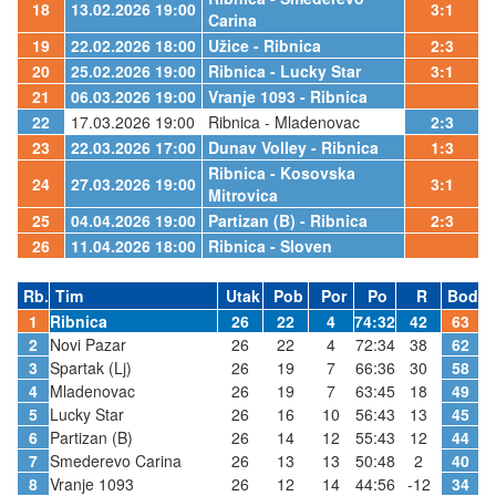
18
13.02.2026 19:00
3:1
Carina
19
22.02.2026 18:00
Užice - Ribnica
2:3
20
25.02.2026 19:00
Ribnica - Lucky Star
3:1
21
06.03.2026 19:00
Vranje 1093 - Ribnica
22
17.03.2026 19:00
Ribnica - Mladenovac
2:3
23
22.03.2026 17:00
Dunav Volley - Ribnica
1:3
Ribnica - Kosovska
24
27.03.2026 19:00
3:1
Mitrovica
25
04.04.2026 19:00
Partizan (B) - Ribnica
2:3
26
11.04.2026 18:00
Ribnica - Sloven
Rb.
Tim
Utak
Pob
Por
Po
R
Bod
1
Ribnica
26
22
4
74:32
42
63
2
Novi Pazar
26
22
4
72:34
38
62
3
Spartak (Lj)
26
19
7
66:36
30
58
4
Mladenovac
26
19
7
63:45
18
49
5
Lucky Star
26
16
10
56:43
13
45
6
Partizan (B)
26
14
12
55:43
12
44
7
Smederevo Carina
26
13
13
50:48
2
40
8
Vranje 1093
26
12
14
44:56
-12
34