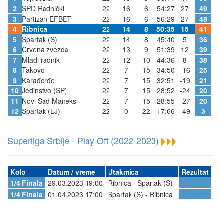
2
SPD Radnički
22
16
6
54:27
27
49
3
Partizan EFBET
22
16
6
56:29
27
48
4
Ribnica
22
14
8
50:35
15
41
5
Spartak (S)
22
14
8
45:40
5
36
6
Crvena zvezda
22
13
9
51:39
12
39
7
Mladi radnik
22
12
10
44:36
8
38
8
Takovo
22
7
15
34:50
-16
25
9
Karađorđe
22
7
15
32:51
-19
21
10
Jedinstvo (SP)
22
7
15
28:52
-24
20
11
Novi Sad Maneks
22
7
15
28:55
-27
20
12
Spartak (LJ)
22
0
22
17:66
-49
3
Superliga Srbije - Play Off (2022-2023)
Kolo
Datum / vreme
Utakmica
Rezultat
1/4 Finala
29.03.2023 19:00
Ribnica - Spartak (S)
1/4 Finala
01.04.2023 17:00
Spartak (S) - Ribnica