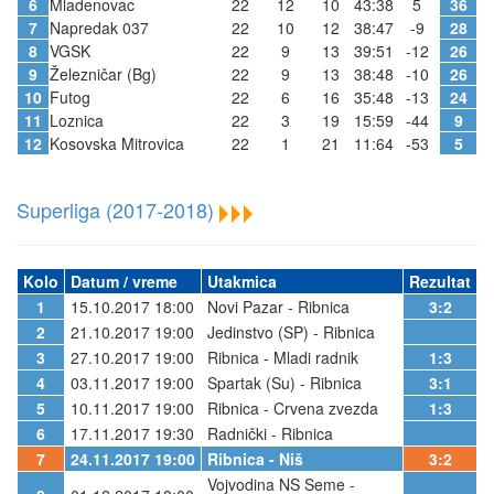
6
Mladenovac
22
12
10
43:38
5
36
7
Napredak 037
22
10
12
38:47
-9
28
8
VGSK
22
9
13
39:51
-12
26
9
Železničar (Bg)
22
9
13
38:48
-10
26
10
Futog
22
6
16
35:48
-13
24
11
Loznica
22
3
19
15:59
-44
9
12
Kosovska Mitrovica
22
1
21
11:64
-53
5
Superliga (2017-2018)
Kolo
Datum / vreme
Utakmica
Rezultat
1
15.10.2017 18:00
Novi Pazar - Ribnica
3:2
2
21.10.2017 19:00
Jedinstvo (SP) - Ribnica
3
27.10.2017 19:00
Ribnica - Mladi radnik
1:3
4
03.11.2017 19:00
Spartak (Su) - Ribnica
3:1
5
10.11.2017 19:00
Ribnica - Crvena zvezda
1:3
6
17.11.2017 19:30
Radnički - Ribnica
7
24.11.2017 19:00
Ribnica - Niš
3:2
Vojvodina NS Seme -