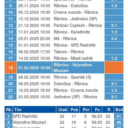
9
29.11.2024 19:00
Ribnica - Dubočica
1:3
10
06.12.2024 19:30
Crvena zvezda - Ribnica
11
13.12.2024 19:00
Ribnica - Jedinstvo (SP)
12
21.12.2024 19:00
Partizan Coptech - Ribnica
3:1
13
17.01.2025 19:00
Ribnica - Karađorđe
1:3
14
25.01.2025 20:00
Niš - Ribnica
3:2
15
31.01.2025 19:00
Ribnica - SPD Radnički
16
08.02.2025 17:00
Takovo - Ribnica
17
14.02.2025 19:00
Ribnica - Mladi radnik
1:3
Ribnica - Vojvodina
18
21.02.2025 19:00
Mozzart
19
28.02.2025 19:00
Ribnica - Spartak (S)
20
08.03.2025 18:00
Dubočica - Ribnica
3:1
21
16.03.2025 18:00
Ribnica - Crvena zvezda
1:3
22
22.03.2025 19:00
Jedinstvo (SP) - Ribnica
3:1
Rb.
Tim
Utak
Pob
Por
Po
R
Bod
1
SPD Radnički
22
17
5
56:23
33
51
2
Vojvodina Mozzart
22
16
6
56:33
23
46
3
Crvena zvezda
22
16
6
55:34
21
45