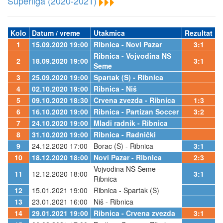
Superliga (2020-2021)
Kolo
Datum / vreme
Utakmica
Rezultat
1
15.09.2020 19:00
Ribnica - Novi Pazar
3:1
Ribnica - Vojvodina NS
2
18.09.2020 19:00
3:1
Seme
3
25.09.2020 19:00
Spartak (S) - Ribnica
4
02.10.2020 19:00
Ribnica - Niš
5
09.10.2020 18:30
Crvena zvezda - Ribnica
1:3
6
16.10.2020 19:00
Ribnica - Partizan Soccer
3:2
7
24.10.2020 19:00
Mladi radnik - Ribnica
8
31.10.2020 19:00
Ribnica - Radnički
9
24.12.2020 17:00
Borac (S) - Ribnica
3:1
10
18.12.2020 18:00
Novi Pazar - Ribnica
2:3
Vojvodina NS Seme -
11
12.12.2020 18:00
3:1
Ribnica
12
15.01.2021 19:00
Ribnica - Spartak (S)
13
23.01.2021 16:00
Niš - Ribnica
14
29.01.2021 19:00
Ribnica - Crvena zvezda
3:1