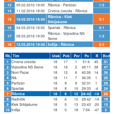
13
05.02.2016 19:00
Ribnica - Partizan
1:3
14
11.02.2016 18:00
Crvena zvezda - Ribnica
Ribnica - Klek
15
19.02.2016 19:00
3:1
Srbijašume
16
04.03.2016 19:00
Spartak - Ribnica
3:1
Ribnica - Vojvodina NS
17
08.03.2016 19:00
1:3
Seme
18
12.03.2016 19:00
Inđija - Ribnica
2:3
Rb.
Tim
Utak
Pob
Por
Po
R
Bod
1
Crvena zvezda
18
17
1
51:6
45
51
2
Vojvodina NS Seme
18
16
2
49:11
38
47
3
Novi Pazar
18
12
6
40:26
14
36
4
Niš
18
11
7
36:35
1
28
5
Partizan
18
9
9
32:31
1
28
6
Spartak
18
8
10
29:33
-4
24
7
Ribnica
18
6
12
28:42
-14
20
8
Radnički
18
6
12
28:42
-14
19
9
Klek Srbijašume
18
5
13
23:43
-20
15
10
Inđija
18
0
18
7:54
-47
2