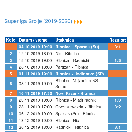
Superliga Srbije (2019-2020)
Kolo
Datum / vreme
Utakmica
Rezultat
1
04.10.2019 19:00
Ribnica - Spartak (Su)
3:1
2
12.10.2019 16:00
Niš - Ribnica
3
18.10.2019 19:00
Ribnica - Radnički
1:3
4
26.10.2019 18:00
Partizan - Ribnica
5
01.11.2019 19:00
Ribnica - Jedinstvo (SP)
Ribnica - Vojvodina NS
6
08.11.2019 19:00
Seme
7
16.11.2019 17:30
Novi Pazar - Ribnica
8
23.11.2019 19:00
Ribnica - Mladi radnik
1:3
9
28.11.2019 17:00
Crvena zvezda - Ribnica
3:2
10
06.12.2019 19:00
Spartak (Su) - Ribnica
11
13.12.2019 19:00
Ribnica - Niš
12
20.12.2019 18:00
Radnički - Ribnica
3:1