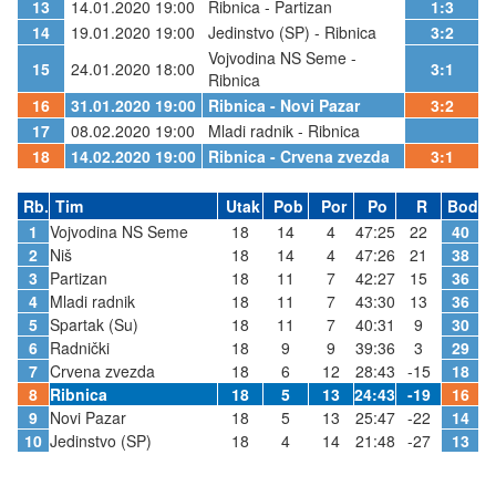
13
14.01.2020 19:00
Ribnica - Partizan
1:3
14
19.01.2020 19:00
Jedinstvo (SP) - Ribnica
3:2
Vojvodina NS Seme -
15
24.01.2020 18:00
3:1
Ribnica
16
31.01.2020 19:00
Ribnica - Novi Pazar
3:2
17
08.02.2020 19:00
Mladi radnik - Ribnica
18
14.02.2020 19:00
Ribnica - Crvena zvezda
3:1
Rb.
Tim
Utak
Pob
Por
Po
R
Bod
1
Vojvodina NS Seme
18
14
4
47:25
22
40
2
Niš
18
14
4
47:26
21
38
3
Partizan
18
11
7
42:27
15
36
4
Mladi radnik
18
11
7
43:30
13
36
5
Spartak (Su)
18
11
7
40:31
9
30
6
Radnički
18
9
9
39:36
3
29
7
Crvena zvezda
18
6
12
28:43
-15
18
8
Ribnica
18
5
13
24:43
-19
16
9
Novi Pazar
18
5
13
25:47
-22
14
10
Jedinstvo (SP)
18
4
14
21:48
-27
13