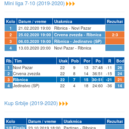
Mini liga 7-10 (2019-2020)
Kolo
Datum / vreme
Utakmica
Rezultat
1
21.02.2020 19:00
Ribnica - Novi Pazar
2
25.02.2020 19:00
Crvena zvezda - Ribnica
2:3
3
06.03.2020 19:00
Ribnica - Jedinstvo (SP)
4
13.03.2020 20:00
Novi Pazar - Ribnica
Rb.
Tim
Utak
Pob
Por
Po
R
Bod
1
Novi Pazar
22
9
13
37:48
-11
26
2
Crvena zvezda
22
8
14
36:51
-15
24
3
Ribnica
22
7
15
30:51
-21
21
4
Jedinstvo (SP)
22
4
18
24:60
-36
14
Kup Srbije (2019-2020)
Kolo
Datum / vreme
Utakmica
Rezultat
1/8 Finala
23.10.2019 18:00
Partizan - Ribnica