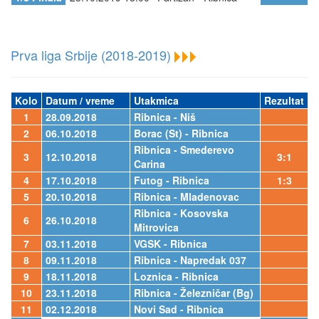
Prva liga Srbije (2018-2019)
Kolo
Datum / vreme
Utakmica
Rezultat
1
28.09.2018
Ribnica - Niš
2
06.10.2018
Borac (St) - Ribnica
Ribnica - Smederevo
3
12.10.2018
3:1
Carina
4
17.10.2018
Futog - Ribnica
1:3
5
20.10.2018
Ribnica - Mladenovac
Ribnica - Kosovska
6
26.10.2018
Mitrovica
7
03.11.2018
VGSK - Ribnica
8
09.11.2018
Ribnica - Napredak 037
9
18.11.2018
Loznica - Ribnica
10
23.11.2018
Ribnica - Železničar (Bg)
11
02.12.2018
Novi Sad - Ribnica