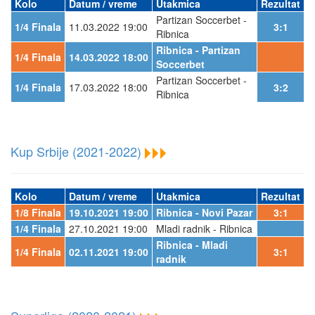
Kolo
Datum / vreme
Utakmica
Rezultat
Partizan Soccerbet -
1/4 Finala
11.03.2022 19:00
3:1
Ribnica
Ribnica - Partizan
1/4 Finala
14.03.2022 18:00
Soccerbet
Partizan Soccerbet -
1/4 Finala
17.03.2022 18:00
3:2
Ribnica
Kup Srbije (2021-2022)
Kolo
Datum / vreme
Utakmica
Rezultat
1/8 Finala
19.10.2021 19:00
Ribnica - Novi Pazar
3:1
1/4 Finala
27.10.2021 19:00
Mladi radnik - Ribnica
Ribnica - Mladi
1/4 Finala
02.11.2021 19:00
3:1
radnik