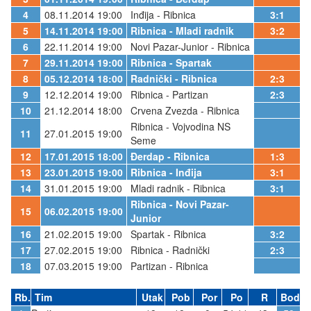
4
08.11.2014 19:00
Inđija - Ribnica
3:1
5
14.11.2014 19:00
Ribnica - Mladi radnik
3:2
6
22.11.2014 19:00
Novi Pazar-Junior - Ribnica
7
29.11.2014 19:00
Ribnica - Spartak
8
05.12.2014 18:00
Radnički - Ribnica
2:3
9
12.12.2014 19:00
Ribnica - Partizan
2:3
10
21.12.2014 18:00
Crvena Zvezda - Ribnica
Ribnica - Vojvodina NS
11
27.01.2015 19:00
Seme
12
17.01.2015 18:00
Đerdap - Ribnica
1:3
13
23.01.2015 19:00
Ribnica - Inđija
3:1
14
31.01.2015 19:00
Mladi radnik - Ribnica
3:1
Ribnica - Novi Pazar-
15
06.02.2015 19:00
Junior
16
21.02.2015 19:00
Spartak - Ribnica
3:2
17
27.02.2015 19:00
Ribnica - Radnički
2:3
18
07.03.2015 19:00
Partizan - Ribnica
Rb.
Tim
Utak
Pob
Por
Po
R
Bod