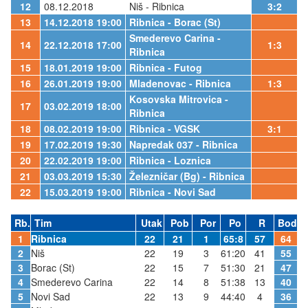
12
08.12.2018
Niš - Ribnica
3:2
13
14.12.2018 19:00
Ribnica - Borac (St)
Smederevo Carina -
14
22.12.2018 17:00
1:3
Ribnica
15
18.01.2019 19:00
Ribnica - Futog
16
26.01.2019 19:00
Mladenovac - Ribnica
1:3
Kosovska Mitrovica -
17
03.02.2019 18:00
Ribnica
18
08.02.2019 19:00
Ribnica - VGSK
3:1
19
17.02.2019 19:30
Napredak 037 - Ribnica
20
22.02.2019 19:00
Ribnica - Loznica
21
03.03.2019 15:30
Železničar (Bg) - Ribnica
22
15.03.2019 19:00
Ribnica - Novi Sad
Rb.
Tim
Utak
Pob
Por
Po
R
Bod
1
Ribnica
22
21
1
65:8
57
64
2
Niš
22
19
3
61:20
41
55
3
Borac (St)
22
15
7
51:30
21
47
4
Smederevo Carina
22
14
8
51:38
13
40
5
Novi Sad
22
13
9
44:40
4
36