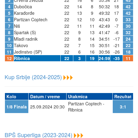
4
Dubočica
22
14
8
50:32
18
42
5
Karađorđe
22
13
9
49:32
17
42
6
Partizan Coptech
22
12
10
43:43
0
33
7
Niš
22
11
11
42:49
-7
30
8
Spartak (S)
22
9
13
41:47
-6
32
9
Mladi radnik
22
8
14
34:51
-17
24
10
Takovo
22
7
15
30:51
-21
22
11
Jedinstvo (SP)
22
6
16
30:56
-26
18
12
Ribnica
22
3
19
24:59
-35
11
Kup Srbije (2024-2025)
Kolo
Datum / vreme
Utakmica
Rezultat
Partizan Coptech -
1/8 Finala
25.09.2024 20:30
3:1
Ribnica
BPŠ Superliga (2023-2024)