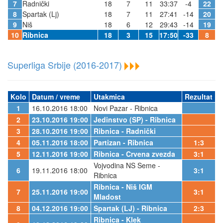
7
Radnički
18
7
11
33:37
-4
22
8
Spartak (Lj)
18
7
11
27:41
-14
20
9
Niš
18
6
12
29:43
-14
19
10
Ribnica
18
3
15
17:50
-33
8
Superliga Srbije (2016-2017)
Kolo
Datum / vreme
Utakmica
Rezultat
1
16.10.2016 18:00
Novi Pazar - Ribnica
2
23.10.2016 19:00
Jedinstvo (SP) - Ribnica
3
28.10.2016 19:00
Ribnica - Radnički
4
05.11.2016 18:00
Partizan - Ribnica
1:3
5
12.11.2016 19:00
Ribnica - Crvena zvezda
3:1
Vojvodina NS Seme -
6
19.11.2016 18:00
3:1
Ribnica
Ribnica - Niš IGM
7
25.11.2016 19:00
3:1
Mladost
8
04.12.2016 19:00
Spartak (LJ) - Ribnica
2:3
Ribnica - Klek