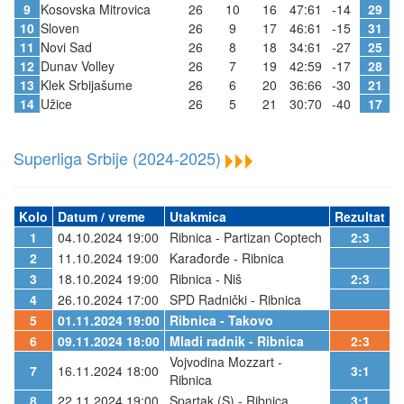
9
Kosovska Mitrovica
26
10
16
47:61
-14
29
10
Sloven
26
9
17
46:61
-15
31
11
Novi Sad
26
8
18
34:61
-27
25
12
Dunav Volley
26
7
19
42:59
-17
28
13
Klek Srbijašume
26
6
20
36:66
-30
21
14
Užice
26
5
21
30:70
-40
17
Superliga Srbije (2024-2025)
Kolo
Datum / vreme
Utakmica
Rezultat
1
04.10.2024 19:00
Ribnica - Partizan Coptech
2:3
2
11.10.2024 19:00
Karađorđe - Ribnica
3
18.10.2024 19:00
Ribnica - Niš
2:3
4
26.10.2024 17:00
SPD Radnički - Ribnica
5
01.11.2024 19:00
Ribnica - Takovo
6
09.11.2024 18:00
Mladi radnik - Ribnica
2:3
Vojvodina Mozzart -
7
16.11.2024 18:00
3:1
Ribnica
8
22.11.2024 19:00
Spartak (S) - Ribnica
3:1