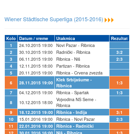
Wiener Städtische Superliga (2015-2016)
Kolo
Datum / vreme
Utakmica
Rezultat
1
24.10.2015 19:00
Novi Pazar - Ribnica
2
30.10.2015 19:00
Radnički - Ribnica
3:2
3
06.11.2015 19:00
Ribnica - Niš
2:3
4
12.11.2015 18:00
Partizan - Ribnica
5
20.11.2015 19:00
Ribnica - Crvena zvezda
Klek Srbijašume -
6
28.11.2015 19:00
1:3
Ribnica
7
04.12.2015 19:00
Ribnica - Spartak
1:3
Vojvodina NS Seme -
8
10.12.2015 18:00
Ribnica
9
18.12.2015 19:00
Ribnica - Inđija
3:1
10
15.01.2016 19:00
Ribnica - Novi Pazar
2:3
11
22.01.2016 19:00
Ribnica - Radnički
12
30.01.2016 16:00
Niš - Ribnica
1:3