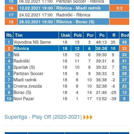
15
06.02.2021 17:00
Partizan Soccer - Ribnica
16
12.02.2021 19:00
Ribnica - Mladi radnik
3:2
17
24.02.2021 17:00
Radnički - Ribnica
18
28.02.2021 19:00
Ribnica - Borac (S)
Rb.
Tim
Utak
Pob
Por
Po
R
Bod
1
Vojvodina NS Seme
18
15
3
48:13
35
45
2
Ribnica
18
12
6
38:28
10
33
3
Niš
18
12
6
39:30
9
32
4
Radnički
18
11
7
39:31
8
31
5
Spartak (S)
18
10
8
39:32
7
33
6
Partizan Soccer
18
9
9
36:33
3
29
7
Mladi radnik
18
8
10
36:38
-2
27
8
Crvena zvezda
18
8
10
32:38
-6
23
9
Borac (S)
18
4
14
21:46
-25
12
10
Novi Pazar
18
1
17
13:52
-39
5
Superliga - Play Off (2020-2021)