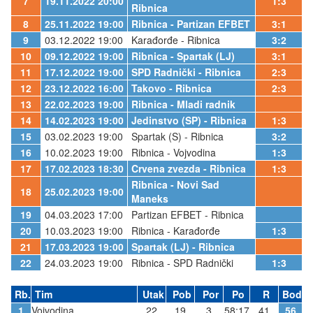
7
19.11.2022 20:00
1:3
Ribnica
8
25.11.2022 19:00
Ribnica - Partizan EFBET
3:1
9
03.12.2022 19:00
Karađorđe - Ribnica
3:2
10
09.12.2022 19:00
Ribnica - Spartak (LJ)
3:1
11
17.12.2022 19:00
SPD Radnički - Ribnica
2:3
12
23.12.2022 16:00
Takovo - Ribnica
2:3
13
22.02.2023 19:00
Ribnica - Mladi radnik
14
14.02.2023 19:00
Jedinstvo (SP) - Ribnica
1:3
15
03.02.2023 19:00
Spartak (S) - Ribnica
3:2
16
10.02.2023 19:00
Ribnica - Vojvodina
1:3
17
17.02.2023 18:30
Crvena zvezda - Ribnica
1:3
Ribnica - Novi Sad
18
25.02.2023 19:00
Maneks
19
04.03.2023 17:00
Partizan EFBET - Ribnica
20
10.03.2023 19:00
Ribnica - Karađorđe
1:3
21
17.03.2023 19:00
Spartak (LJ) - Ribnica
22
24.03.2023 19:00
Ribnica - SPD Radnički
1:3
Rb.
Tim
Utak
Pob
Por
Po
R
Bod
1
Vojvodina
22
19
3
58:17
41
56