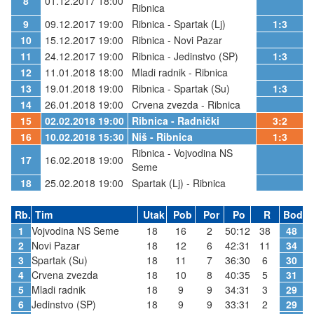
8
01.12.2017 18:00
Ribnica
9
09.12.2017 19:00
Ribnica - Spartak (Lj)
1:3
10
15.12.2017 19:00
Ribnica - Novi Pazar
11
24.12.2017 19:00
Ribnica - Jedinstvo (SP)
1:3
12
11.01.2018 18:00
Mladi radnik - Ribnica
13
19.01.2018 19:00
Ribnica - Spartak (Su)
1:3
14
26.01.2018 19:00
Crvena zvezda - Ribnica
15
02.02.2018 19:00
Ribnica - Radnički
3:2
16
10.02.2018 15:30
Niš - Ribnica
1:3
Ribnica - Vojvodina NS
17
16.02.2018 19:00
Seme
18
25.02.2018 19:00
Spartak (Lj) - Ribnica
Rb.
Tim
Utak
Pob
Por
Po
R
Bod
1
Vojvodina NS Seme
18
16
2
50:12
38
48
2
Novi Pazar
18
12
6
42:31
11
34
3
Spartak (Su)
18
11
7
36:30
6
30
4
Crvena zvezda
18
10
8
40:35
5
31
5
Mladi radnik
18
9
9
34:31
3
29
6
Jedinstvo (SP)
18
9
9
33:31
2
29