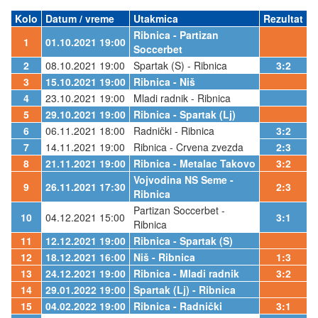
Kolo
Datum / vreme
Utakmica
Rezultat
Ribnica - Partizan
1
01.10.2021 19:00
Soccerbet
2
08.10.2021 19:00
Spartak (S) - Ribnica
3:2
3
15.10.2021 19:00
Ribnica - Niš
4
23.10.2021 19:00
Mladi radnik - Ribnica
5
29.10.2021 19:00
Ribnica - Spartak (Lj)
6
06.11.2021 18:00
Radnički - Ribnica
3:2
7
14.11.2021 19:00
Ribnica - Crvena zvezda
2:3
8
21.11.2021 19:00
Ribnica - Metalac Takovo
3:2
Vojvodina NS Seme -
9
26.11.2021 17:30
2:3
Ribnica
Partizan Soccerbet -
10
04.12.2021 15:00
3:1
Ribnica
11
12.12.2021 19:00
Ribnica - Spartak (S)
12
18.12.2021 16:00
Niš - Ribnica
1:3
13
24.12.2021 19:00
Ribnica - Mladi radnik
3:2
14
29.01.2022 19:00
Spartak (Lj) - Ribnica
15
04.02.2022 19:00
Ribnica - Radnički
3:1