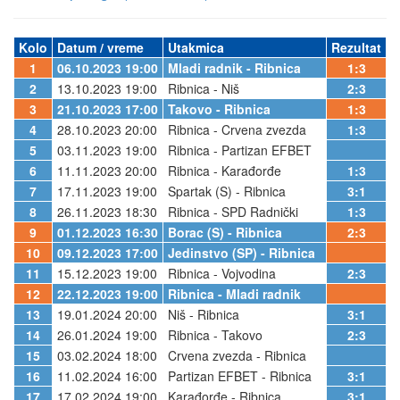
Kolo
Datum / vreme
Utakmica
Rezultat
1
06.10.2023 19:00
Mladi radnik - Ribnica
1:3
2
13.10.2023 19:00
Ribnica - Niš
2:3
3
21.10.2023 17:00
Takovo - Ribnica
1:3
4
28.10.2023 20:00
Ribnica - Crvena zvezda
1:3
5
03.11.2023 19:00
Ribnica - Partizan EFBET
6
11.11.2023 20:00
Ribnica - Karađorđe
1:3
7
17.11.2023 19:00
Spartak (S) - Ribnica
3:1
8
26.11.2023 18:30
Ribnica - SPD Radnički
1:3
9
01.12.2023 16:30
Borac (S) - Ribnica
2:3
10
09.12.2023 17:00
Jedinstvo (SP) - Ribnica
11
15.12.2023 19:00
Ribnica - Vojvodina
2:3
12
22.12.2023 19:00
Ribnica - Mladi radnik
13
19.01.2024 20:00
Niš - Ribnica
3:1
14
26.01.2024 19:00
Ribnica - Takovo
2:3
15
03.02.2024 18:00
Crvena zvezda - Ribnica
16
11.02.2024 16:00
Partizan EFBET - Ribnica
3:1
17
17.02.2024 19:00
Karađorđe - Ribnica
3:1