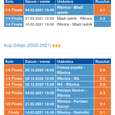
Kolo
Datum / vreme
Utakmica
Rezultat
Ribnica - Mladi
1/4 Finala
04.03.2021 19:00
3:1
radnik
1/4 Finala
07.03.2021 15:00
Mladi radnik - Ribnica
3:2
1/4 Finala
10.03.2021 19:00
Ribnica - Mladi radnik
Kup Srbije (2020-2021)
Kolo
Datum / vreme
Utakmica
Rezultat
Crvena zvezda -
1/8 Finala
20.10.2020 18:00
2:3
Ribnica
1/4 Finala
28.10.2020 19:00
Ribnica - Niš
3:2
1/4 Finala
26.12.2020 15:00
Niš - Ribnica
2:3
Partizan Soccer -
1/2 Finala
03.02.2021 19:00
2:3
Ribnica
Ribnica - Partizan
1/2 Finala
21.02.2021 18:00
3:1
Soccer
Finale
14.03.2021 16:30
Ribnica - Radnički
3:1