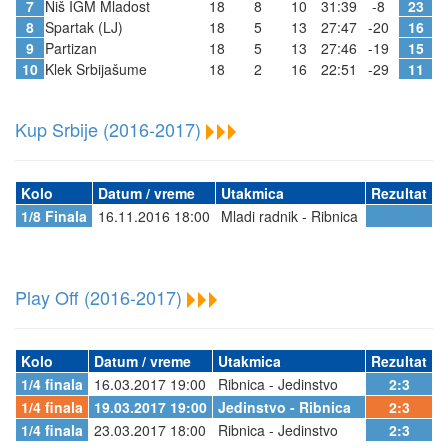
7
Niš IGM Mladost
18
8
10
31:39
-8
23
8
Spartak (LJ)
18
5
13
27:47
-20
16
9
Partizan
18
5
13
27:46
-19
15
10
Klek Srbijašume
18
2
16
22:51
-29
11
Kup Srbije (2016-2017)
Kolo
Datum / vreme
Utakmica
Rezultat
1/8 Finala
16.11.2016 18:00
Mladi radnik - Ribnica
Play Off (2016-2017)
Kolo
Datum / vreme
Utakmica
Rezultat
1/4 finala
16.03.2017 19:00
Ribnica - Jedinstvo
2:3
1/4 finala
19.03.2017 19:00
Jedinstvo - Ribnica
2:3
1/4 finala
23.03.2017 18:00
Ribnica - Jedinstvo
2:3