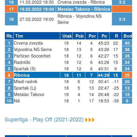
16
11.02.2022 18:30
Crvena zvezda - Ribnica
3:2
17
19.02.2022 19:00
Metalac Takovo - Ribnica
Ribnica - Vojvodina NS
18
27.02.2022 19:00
2:3
Seme
Rb.
Tim
Utak
Pob
Por
Po
R
Bod
1
Crvena zvezda
18
14
4
45:23
22
40
2
Vojvodina NS Seme
18
13
5
43:26
17
38
3
Partizan Soccerbet
18
12
6
42:27
15
35
4
Radnički
18
12
6
43:28
15
34
5
Spartak (S)
18
12
6
40:31
9
34
6
Ribnica
18
11
7
44:29
15
35
7
Mladi radnik
18
6
12
30:41
-11
20
8
Spartak (Lj)
18
5
13
22:47
-25
13
9
Metalac Takovo
18
4
14
26:48
-22
15
10
Niš
18
1
17
18:53
-35
6
Superliga - Play Off (2021-2022)