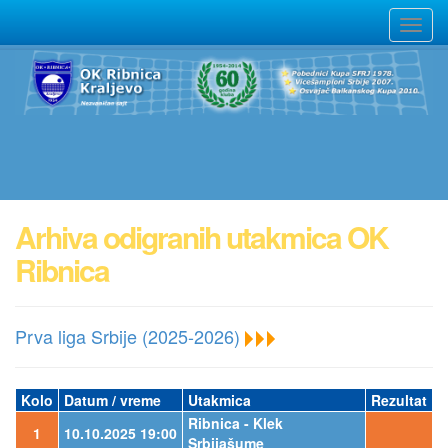
Arhiva odigranih utakmica OK
Ribnica
Prva liga Srbije (2025-2026)
Kolo
Datum / vreme
Utakmica
Rezultat
Ribnica - Klek
1
10.10.2025 19:00
Srbijašume