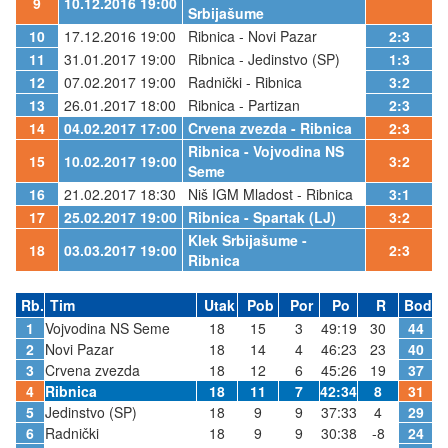
9
10.12.2016 19:00
Srbijašume
10
17.12.2016 19:00
Ribnica - Novi Pazar
2:3
11
31.01.2017 19:00
Ribnica - Jedinstvo (SP)
1:3
12
07.02.2017 19:00
Radnički - Ribnica
3:2
13
26.01.2017 18:00
Ribnica - Partizan
2:3
14
04.02.2017 17:00
Crvena zvezda - Ribnica
2:3
Ribnica - Vojvodina NS
15
10.02.2017 19:00
3:2
Seme
16
21.02.2017 18:30
Niš IGM Mladost - Ribnica
3:1
17
25.02.2017 19:00
Ribnica - Spartak (LJ)
3:2
Klek Srbijašume -
18
03.03.2017 19:00
2:3
Ribnica
Rb.
Tim
Utak
Pob
Por
Po
R
Bod
1
Vojvodina NS Seme
18
15
3
49:19
30
44
2
Novi Pazar
18
14
4
46:23
23
40
3
Crvena zvezda
18
12
6
45:26
19
37
4
Ribnica
18
11
7
42:34
8
31
5
Jedinstvo (SP)
18
9
9
37:33
4
29
6
Radnički
18
9
9
30:38
-8
24