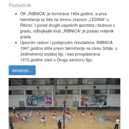
Podsetnik
OK „RIBNICA“ je formirana 1954.godine, a prva
takmičenja su bila na terenu zvanom „LEDINA“ u
Ribnici. I pored drugih uspešnih sportista i klubova u
gradu, odbojkaški klub „RIBNICA“ je postao miljenik
grada.
Upornim radom i postignutim rezultatima, RIBNICA
1967.godine stiče pravo takmičenja na nivou Srbije, u
Jedinstvenoj srpskoj ligi, i kao prvoplasirana
1972.godine ulazi u Drugu saveznu ligu.
detaljnije...