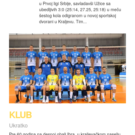
u Prvoj ligi Srbije, savladavši Užice sa
ubedljivih 3:0 (25:14, 27.25, 25:18) u meču
šestog kola odigranom u novoj sportskoj
dvorani u Kraljevu. Tim...
KLUB
Ukratko
Pre 60 godina na desnoj obali Ibra, u kraljevačkom naselju