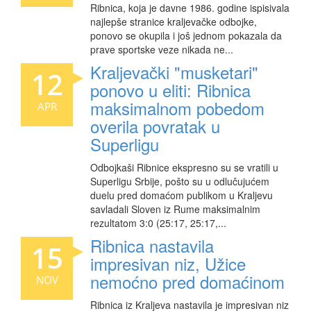
Ribnica, koja je davne 1986. godine ispisivala
najlepše stranice kraljevačke odbojke,
ponovo se okupila i još jednom pokazala da
prave sportske veze nikada ne...
Kraljevački "musketari"
12
ponovo u eliti: Ribnica
maksimalnom pobedom
APR
overila povratak u
Superligu
Odbojkaši Ribnice ekspresno su se vratili u
Superligu Srbije, pošto su u odlučujućem
duelu pred domaćom publikom u Kraljevu
savladali Sloven iz Rume maksimalnim
rezultatom 3:0 (25:17, 25:17,...
Ribnica nastavila
15
impresivan niz, Užice
nemoćno pred domaćinom
NOV
Ribnica iz Kraljeva nastavila je impresivan niz