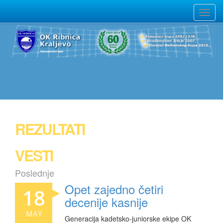
REZULTATI
VESTI
Poslednje
Opet zajedno četiri
18
decenije kasnije
MAY
Generacija kadetsko-juniorske ekipe OK