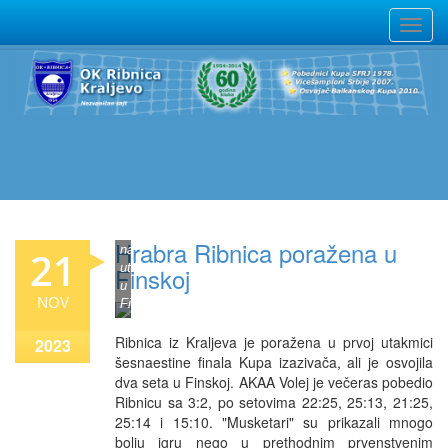
Blok
kraljevačkih
"musketara"
Hrabra Ribnica poražena u
na
21
utakmici
Finskoj
u
NOV
Finskoj
Ribnica iz Kraljeva je poražena u prvoj utakmici
2023
šesnaestine finala Kupa izazivača, ali je osvojila
dva seta u Finskoj. AKAA Volej je večeras pobedio
Ribnicu sa 3:2, po setovima 22:25, 25:13, 21:25,
25:14 i 15:10. "Musketari" su prikazali mnogo
bolju igru nego u prethodnim prvenstvenim