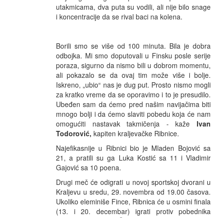
utakmicama, dva puta su vodili, ali nije bilo snage
i koncentracije da se rival baci na kolena.
Borili smo se više od 100 minuta. Bila je dobra
odbojka. Mi smo doputovali u Finsku posle serije
poraza, sigurno da nismo bili u dobrom momentu,
ali pokazalo se da ovaj tim može više i bolje.
Iskreno, „ubio“ nas je dug put. Prosto nismo mogli
za kratko vreme da se oporavimo i to je presudilo.
Ubeđen sam da ćemo pred našim navijačima biti
mnogo bolji i da ćemo slaviti pobedu koja će nam
omogućiti nastavak takmičenja - kaže
Ivan
Todorović,
kapiten kraljevačke Ribnice.
Najefikasnije u Ribnici bio je Mladen Bojović sa
21, a pratili su ga Luka Kostić sa 11 i Vladimir
Gajović sa 10 poena.
Drugi meč će odigrati u novoj sportskoj dvorani u
Kraljevu u sredu, 29. novembra od 19.00 časova.
Ukoliko eleminiše Fince, Ribnica će u osmini finala
(13. i 20. decembar) igrati protiv pobednika